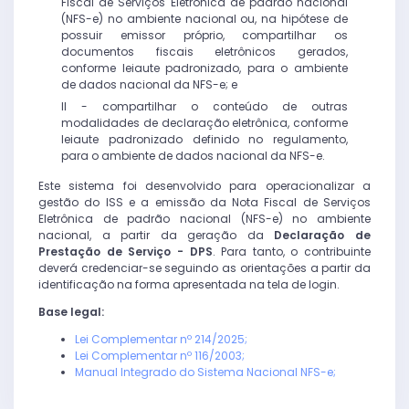
Fiscal de Serviços Eletrônica de padrão nacional
(NFS-e) no ambiente nacional ou, na hipótese de
possuir emissor próprio, compartilhar os
documentos fiscais eletrônicos gerados,
conforme leiaute padronizado, para o ambiente
de dados nacional da NFS-e; e
II - compartilhar o conteúdo de outras
modalidades de declaração eletrônica, conforme
leiaute padronizado definido no regulamento,
para o ambiente de dados nacional da NFS-e.
Este sistema foi desenvolvido para operacionalizar a
gestão do ISS e a emissão da Nota Fiscal de Serviços
Eletrônica de padrão nacional (NFS-e) no ambiente
nacional, a partir da geração da
Declaração de
Prestação de Serviço - DPS
. Para tanto, o contribuinte
deverá credenciar-se seguindo as orientações a partir da
identificação na forma apresentada na tela de login.
Base legal:
Lei Complementar nº 214/2025;
Lei Complementar nº 116/2003;
Manual Integrado do Sistema Nacional NFS-e;